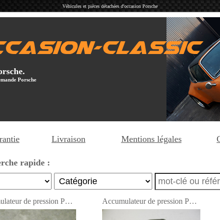
Véhicules et pièces détachées d'occasion Porsche
orsche.
llemande Porsche
rantie
Livraison
Mentions légales
rche rapide :
Accumulateur de pression Porsche 964
Accumulateur de pression Porsche 964 - NEUF