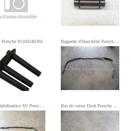
e Porsche 91160240302
Baguette d'étanchéité Porsche 964
Barre stabilisatrice AV Porsche 964
Bas de caisse Droit Porsche 964