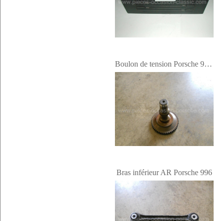
Boulon de tension Porsche 986 et 996
Bras inférieur AR Porsche 996