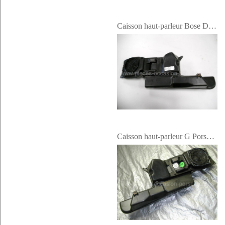
Caisson haut-parleur Bose D Porsche
Caisson haut-parleur G Porsche 986 996