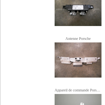
Antenne Porsche
Appareil de commande Porsche