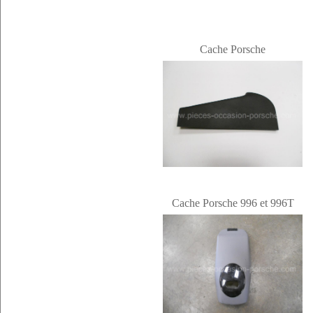
Cache Porsche
Cache Porsche 996 et 996T