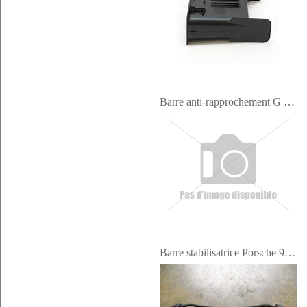
Barre anti-rapprochement G Porsche
Barre stabilisatrice Porsche 996 et 996T