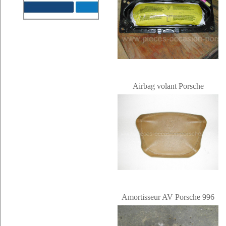
Airbag volant Porsche
Amortisseur AV Porsche 996