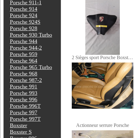
Porsche 911-1
Porsche 914
Porsche 924
Porsche 924S
Porsche 928
Porsche 930 Turbo
Porsche 944
Porsche 944-2
Porsche 959
2 Sièges sport Porsche Boxster et 996
Porsche 964
Porsche 965 Turbo
Porsche 968
Porsche 987-2
Porsche 991
Porsche 993
Porsche 996
Porsche 996T
Porsche 997
Porsche 997T
Boxster
Actionneur serrure Porsche
Boxster S