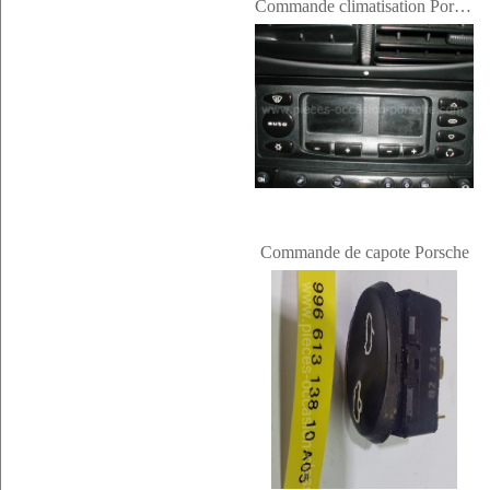
Commande climatisation Porsche Boxster 911
Commande de capote Porsche