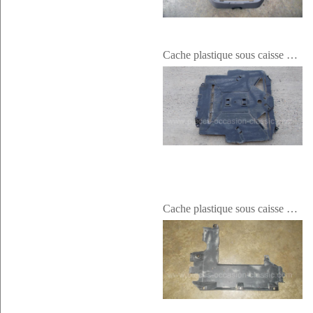
Cache plastique sous caisse Porsche
Cache plastique sous caisse Porsche