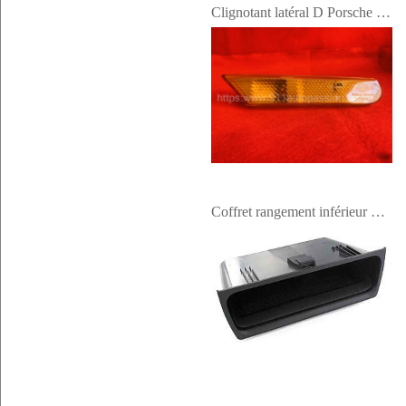
Clignotant latéral D Porsche Boxster
Coffret rangement inférieur Porsche