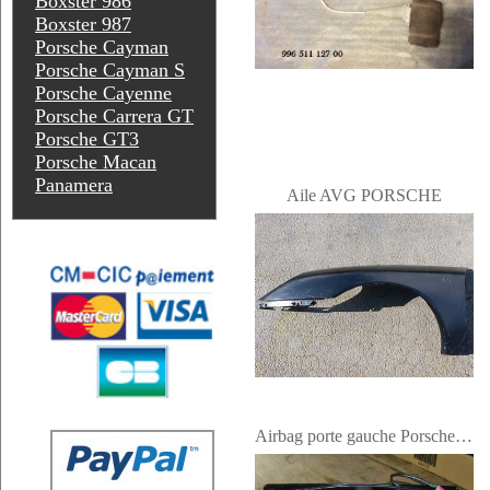
Boxster 986
Boxster 987
Porsche Cayman
Porsche Cayman S
Porsche Cayenne
Porsche Carrera GT
Porsche GT3
Porsche Macan
Panamera
Aile AVG PORSCHE
Airbag porte gauche Porsche Boxster et 996