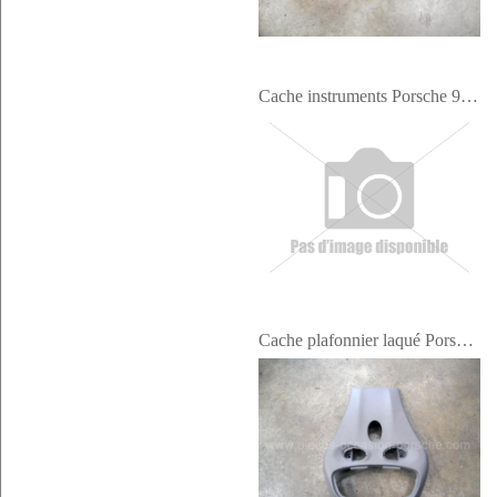
Cache instruments Porsche 996 cuir bleu métropole
Cache plafonnier laqué Porsche 996 et 996T