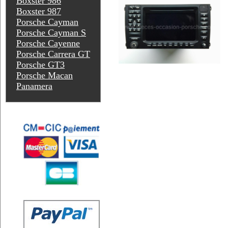
Boxster 986
Boxster 987
Porsche Cayman
Porsche Cayman S
Porsche Cayenne
Porsche Carrera GT
Porsche GT3
Porsche Macan
Panamera